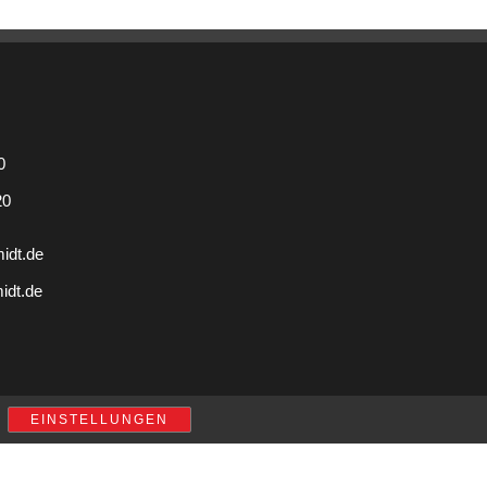
0
20
midt.de
idt.de
EINSTELLUNGEN